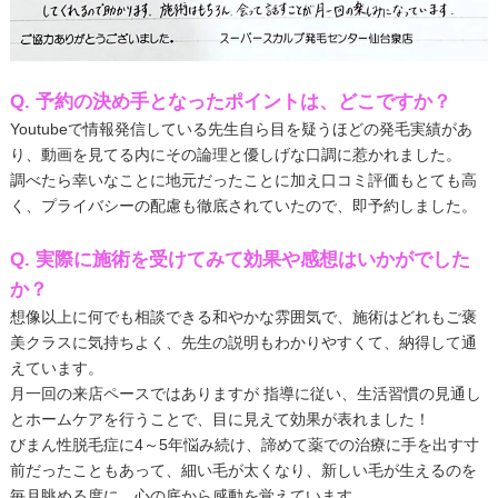
Q. 予約の決め手となったポイントは、どこですか？
Youtubeで情報発信している先生自ら目を疑うほどの発毛実績があ
り、動画を見てる内にその論理と優しげな口調に惹かれました。
調べたら幸いなことに地元だったことに加え口コミ評価もとても高
く、プライバシーの配慮も徹底されていたので、即予約しました。
Q. 実際に施術を受けてみて効果や感想はいかがでした
か？
想像以上に何でも相談できる和やかな雰囲気で、施術はどれもご褒
美クラスに気持ちよく、先生の説明もわかりやすくて、納得して通
えています。
月一回の来店ペースではありますが 指導に従い、生活習慣の見通し
とホームケアを行うことで、目に見えて効果が表れました！
びまん性脱毛症に4～5年悩み続け、諦めて薬での治療に手を出す寸
前だったこともあって、細い毛が太くなり、新しい毛が生えるのを
毎月眺める度に、心の底から感動を覚えています。