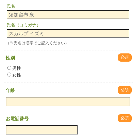
氏名
氏名（ヨミガナ）
（※氏名は漢字でご記入ください）
必須
性別
男性
女性
必須
年齢
必須
お電話番号